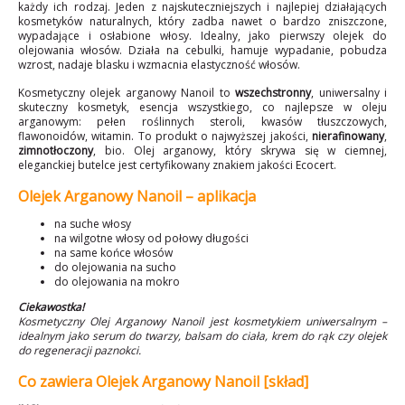
każdy ich rodzaj. Jeden z najskuteczniejszych i najlepiej działających
kosmetyków naturalnych, który zadba nawet o bardzo zniszczone,
wypadające i osłabione włosy. Idealny, jako pierwszy olejek do
olejowania włosów. Działa na cebulki, hamuje wypadanie, pobudza
wzrost, nadaje blasku i wzmacnia elastyczność włosów.
Kosmetyczny olejek arganowy Nanoil to
wszechstronny
, uniwersalny i
skuteczny kosmetyk, esencja wszystkiego, co najlepsze w oleju
arganowym: pełen roślinnych steroli, kwasów tłuszczowych,
flawonoidów, witamin. To produkt o najwyższej jakości,
nierafinowany
,
zimnotłoczony
, bio. Olej arganowy, który skrywa się w ciemnej,
eleganckiej butelce jest certyfikowany znakiem jakości Ecocert.
Olejek Arganowy Nanoil – aplikacja
na suche włosy
na wilgotne włosy od połowy długości
na same końce włosów
do olejowania na sucho
do olejowania na mokro
Ciekawostka!
Kosmetyczny Olej Arganowy Nanoil jest kosmetykiem uniwersalnym –
idealnym jako serum do twarzy, balsam do ciała, krem do rąk czy olejek
do regeneracji paznokci.
Co zawiera Olejek Arganowy Nanoil [skład]