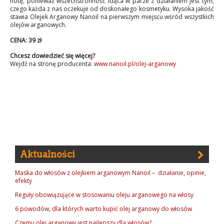
notę, ponieważ wszechstronność idąca w parze z działaniem jest tym,
czego każda z nas oczekuje od doskonałego kosmetyku. Wysoka jakość
stawia Olejek Arganowy Nanoil na pierwszym miejscu wśród wszystkich
olejów arganowych.
CENA: 39 zł
Chcesz dowiedzieć się więcej?
Wejdź na stronę producenta:
www.nanoil.pl/olej-arganowy
Aktualności
Maska do włosów z olejkiem arganowym Nanoil – działanie, opinie,
efekty
Reguły obowiązujące w stosowaniu oleju arganowego na włosy
6 powodów, dla których warto kupić olej arganowy do włosów
Czemu olej arganowy jest najlepszy dla włosów?