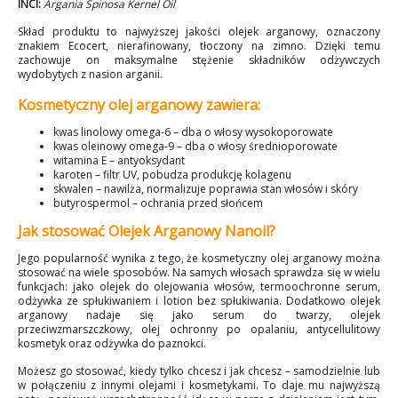
INCI:
Argania Spinosa Kernel Oil
Skład produktu to najwyższej jakości olejek arganowy, oznaczony
znakiem Ecocert, nierafinowany, tłoczony na zimno. Dzięki temu
zachowuje on maksymalne stężenie składników odżywczych
wydobytych z nasion arganii.
Kosmetyczny olej arganowy zawiera:
kwas linolowy omega-6 – dba o włosy wysokoporowate
kwas oleinowy omega-9 – dba o włosy średnioporowate
witamina E – antyoksydant
karoten – filtr UV, pobudza produkcję kolagenu
skwalen – nawilża, normalizuje poprawia stan włosów i skóry
butyrospermol – ochrania przed słońcem
Jak stosować Olejek Arganowy Nanoil?
Jego popularność wynika z tego, że kosmetyczny olej arganowy można
stosować na wiele sposobów. Na samych włosach sprawdza się w wielu
funkcjach: jako olejek do olejowania włosów, termoochronne serum,
odżywka ze spłukiwaniem i lotion bez spłukiwania. Dodatkowo olejek
arganowy nadaje się jako serum do twarzy, olejek
przeciwzmarszczkowy, olej ochronny po opalaniu, antycellulitowy
kosmetyk oraz odżywka do paznokci.
Możesz go stosować, kiedy tylko chcesz i jak chcesz – samodzielnie lub
w połączeniu z innymi olejami i kosmetykami. To daje mu najwyższą