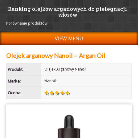
Ranking olejków arganowych do pielegnacji
włosów
Porównanie produktów
VIEW MENU
Olejek arganowy Nanoil – Argan Oil
Produkt:
Olejek Arganowy Nanoil
Marka:
Nanoil
Ocena: