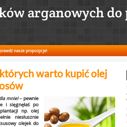
jków arganowych do p
Sprawdź nasze propozycje!
których warto kupić olej
łosów
dla mnie!
– pewnie
ie i sięgnęłaś po
lantacji np. olej
łnie niesłusznie
ksusowy olejek do