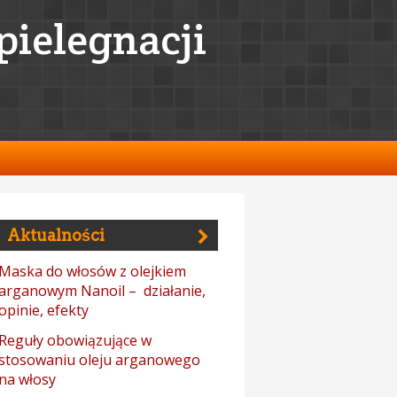
ielegnacji
Aktualności
Maska do włosów z olejkiem
arganowym Nanoil – działanie,
opinie, efekty
Reguły obowiązujące w
stosowaniu oleju arganowego
na włosy