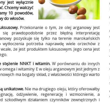
pny jest wyłącznie
tać. Chcemy walczyć
iamy 10 powodów,
wy do włosów.
luksusowy.
Przekonanie o tym, że olej arganowy jest
 się prawdopodobnie przez błędną interpretację
ganowy pozyskuje się tylko na terenie marokańskich
o wytłoczenia potrzeba naprawdę wiele orzechów z
wcale, że jest produktem luksusowym. Jego cena jest
ego.
 stężenie NNKT i witamin.
W porównaniu do innych
w omega i witaminy E w oleju arganowym jest jednym z
anowych ma bogaty skład, z właściwości którego warto
są unikatowe.
Nie ma drugiego oleju, który oferowałby
nację, odżywienie, regenerację i wzmocnienie, a
zed szkodliwym działaniem czynników zewnętrznych i