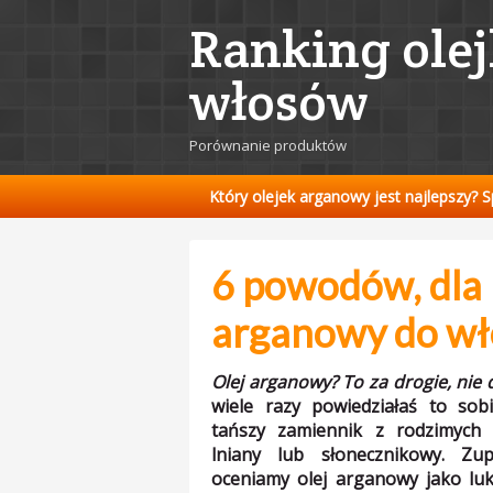
Ranking ole
włosów
Porównanie produktów
Który olejek arganowy jest najlepszy? 
6 powodów, dla 
arganowy do w
Olej arganowy? To za drogie, nie 
wiele razy powiedziałaś to sob
tańszy zamiennik z rodzimych p
lniany lub słonecznikowy. Zupe
oceniamy olej arganowy jako lu