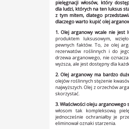
pielęgnacji włosów, który dostę
dla ludzi, których na ten luksus s
z tym mitem, dlatego przedstaw
dlaczego warto kupić olej argano
1. Olej arganowy wcale nie jest 
produktem luksusowym, wzięło
pewnych faktów. To, że olej ar
rezerwatów roślinnych i do jeg
drzewa arganowego, nie oznacza 
wyższa, ale jest dostępny dla każd
2. Olej arganowy ma bardzo duże
olejów roślinnych stężenie kwasó
najwyższych. Olej z orzechów arg
skorzystać.
3. Właściwości oleju arganowego 
włosom tak kompleksową pielęg
jednocześnie ochraniałby je pr
eliminował oznaki starzenia.