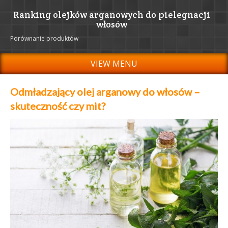
Ranking olejków arganowych do pielegnacji
włosów
Porównanie produktów
VIEW MENU
Odmładzający olej arganowy do włosów –
skuteczność czy mit?