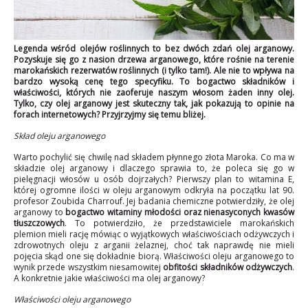
Legenda wśród olejów roślinnych to bez dwóch zdań olej arganowy.
Pozyskuje się go z nasion drzewa arganowego, które rośnie na terenie
marokańskich rezerwatów roślinnych (i tylko tam!). Ale nie to wpływa na
bardzo wysoką cenę tego specyfiku. To bogactwo składników i
właściwości, których nie zaoferuje naszym włosom żaden inny olej.
Tylko, czy olej arganowy jest skuteczny tak, jak pokazują to opinie na
forach internetowych? Przyjrzyjmy się temu bliżej.
Skład oleju arganowego
Warto pochylić się chwilę nad składem płynnego złota Maroka. Co ma w
składzie olej arganowy i dlaczego sprawia to, że poleca się go w
pielęgnacji włosów u osób dojrzałych? Pierwszy plan to witamina E,
której ogromne ilości w oleju arganowym odkryła na początku lat 90.
profesor Zoubida Charrouf. Jej badania chemiczne potwierdziły, że olej
arganowy to
bogactwo witaminy młodości oraz nienasyconych kwasów
tłuszczowych
. To potwierdziło, że przedstawiciele marokańskich
plemion mieli rację mówiąc o wyjątkowych właściwościach odżywczych i
zdrowotnych oleju z arganii żelaznej, choć tak naprawdę nie mieli
pojęcia skąd one się dokładnie biorą. Właściwości oleju arganowego to
wynik przede wszystkim niesamowitej
obfitości składników odżywczych
.
A konkretnie jakie właściwości ma olej arganowy?
Właściwości oleju arganowego