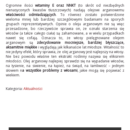
Ogromne ilości
witaminy E oraz NNKT
(to skrót od niezbędnych
nienasyconych kwasów tłuszczowych) nadają olejowi arganowemu
właściwości odmładzających
. To również zostało potwierdzone
wieloma mniej lub bardziej szczegółowymi badaniami na sporych
grupach reprezentatywnych. Opinie o oleju arganowym nie są więc
przesadzone, bo rzeczywiście sprawia on, że oznaki starzenia się
włosów (a także całego ciała) są zahamowane, a w wielu przypadkach
nawet się cofają. Oznacza to, że włosy pielęgnowane olejem
arganowym są
zdecydowanie mocniejsze, bardziej błyszczące,
aksamitnie miękkie
i wyglądają jak kilkanaście lat młodsze. Witalność to
nie jedyny efekt, który sprawia, że olej arganowy jest najlepszy na włosy.
Nie bez powodu właśnie ten ekstrakt roślinny nazywa się eliksirem
młodości. Olej arganowy najlepiej sprawdzi się na wypadanie włosów,
na łysienie, na siwienie, na łupież, na świąd, na łamliwość – jednym
słowem n
a wszystkie problemy z włosami
, jakie mogą się pojawiać z
wiekiem.
Kategoria:
Aktualności